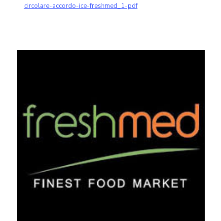
circolare-accordo-ice-freshmed_1-pdf