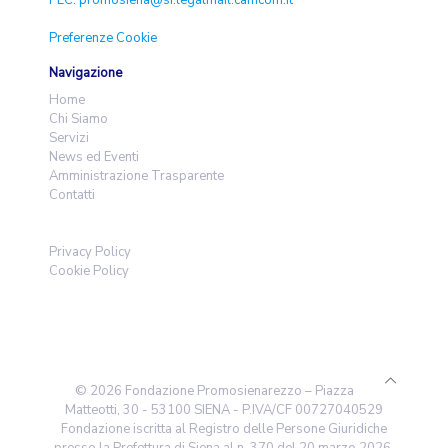
Preferenze Cookie
Navigazione
Home
Chi Siamo
Servizi
News ed Eventi
Amministrazione Trasparente
Contatti
Privacy Policy
Cookie Policy
© 2026 Fondazione Promosienarezzo – Piazza
Matteotti, 30 - 53100 SIENA - P.IVA/CF 00727040529
Fondazione iscritta al Registro delle Persone Giuridiche
presso la Prefettura di Siena al n. 370 del 20 marzo 2026.