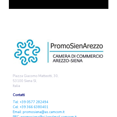
Piazza Giacomo Matteotti, 30,
53100 Siena SI,
Italia
Contatti
Tel: +39 0577 282494
Cel: +39 366 6380401
Email: promosiena@as.camcom.it
PEC: promosiena@si.legalmail.camcom.it