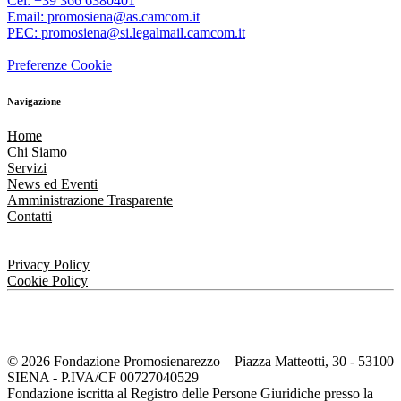
Cel: +39 366 6380401
Email: promosiena@as.camcom.it
PEC: promosiena@si.legalmail.camcom.it
Preferenze Cookie
Navigazione
Home
Chi Siamo
Servizi
News ed Eventi
Amministrazione Trasparente
Contatti
Privacy Policy
Cookie Policy
© 2026 Fondazione Promosienarezzo – Piazza Matteotti, 30 - 53100
SIENA - P.IVA/CF 00727040529
Fondazione iscritta al Registro delle Persone Giuridiche presso la