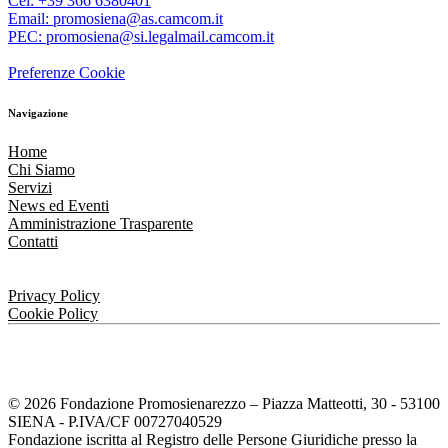
Cel: +39 366 6380401
Email: promosiena@as.camcom.it
PEC: promosiena@si.legalmail.camcom.it
Preferenze Cookie
Navigazione
Home
Chi Siamo
Servizi
News ed Eventi
Amministrazione Trasparente
Contatti
Privacy Policy
Cookie Policy
© 2026 Fondazione Promosienarezzo – Piazza Matteotti, 30 - 53100
SIENA - P.IVA/CF 00727040529
Fondazione iscritta al Registro delle Persone Giuridiche presso la